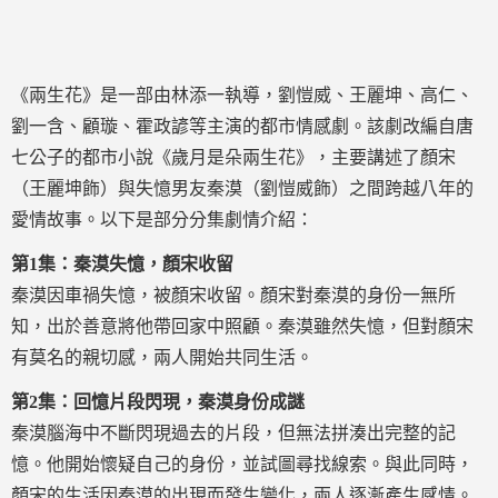
《兩生花》是一部由林添一執導，劉愷威、王麗坤、高仁、
劉一含、顧璇、霍政諺等主演的都市情感劇。該劇改編自唐
七公子的都市小說《歲月是朵兩生花》，主要講述了顏宋
（王麗坤飾）與失憶男友秦漠（劉愷威飾）之間跨越八年的
愛情故事。以下是部分分集劇情介紹：
第1集：秦漠失憶，顏宋收留
秦漠因車禍失憶，被顏宋收留。顏宋對秦漠的身份一無所
知，出於善意將他帶回家中照顧。秦漠雖然失憶，但對顏宋
有莫名的親切感，兩人開始共同生活。
第2集：回憶片段閃現，秦漠身份成謎
秦漠腦海中不斷閃現過去的片段，但無法拼湊出完整的記
憶。他開始懷疑自己的身份，並試圖尋找線索。與此同時，
顏宋的生活因秦漠的出現而發生變化，兩人逐漸產生感情。