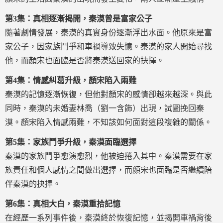
第3集：真相逐漸揭開，秦漠曾是富家公子
隨著劇情發展，秦漠的真實身份逐漸浮出水面。他原來是富
家公子，因家族鬥爭和車禍導致失憶。秦漠的家人開始尋找
他，而顏宋也面臨是否將秦漠送回家的抉擇。
第4集：情感糾葛升級，顏宋陷入兩難
秦漠的記憶逐漸恢復，但他對顏宋的感情卻越來越深。與此
同時，秦漠的未婚妻林喬（劉一含飾）出現，試圖挽回秦
漠。顏宋陷入情感兩難，不知該如何面對這段複雜的關係。
第5集：家族鬥爭升級，秦漠面臨選擇
秦漠的家族鬥爭愈演愈烈，他被迫捲入其中。秦漠需要在家
族責任和個人感情之間做出選擇，而顏宋也面臨是否繼續陪
伴秦漠的抉擇。
第6集：真相大白，秦漠重拾記憶
在經歷一系列事件後，秦漠終於恢復記憶，並揭開車禍背後