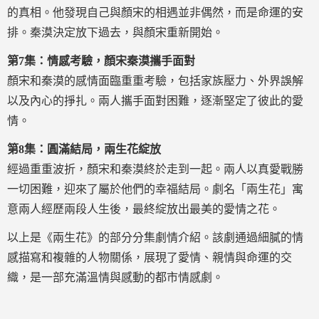
的真相。他發現自己與顏宋的相遇並非偶然，而是命運的安
排。秦漠決定放下過去，與顏宋重新開始。
第7集：情感考驗，顏宋秦漠攜手面對
顏宋和秦漠的感情面臨重重考驗，包括家族壓力、外界誤解
以及內心的掙扎。兩人攜手面對困難，逐漸堅定了彼此的愛
情。
第8集：圓滿結局，兩生花綻放
經過重重波折，顏宋和秦漠終於走到一起。兩人以真愛戰勝
一切困難，迎來了屬於他們的幸福結局。劇名「兩生花」寓
意兩人經歷兩段人生後，最終綻放出最美的愛情之花。
以上是《兩生花》的部分分集劇情介紹。該劇通過細膩的情
感描寫和複雜的人物關係，展現了愛情、親情與命運的交
織，是一部充滿溫情與感動的都市情感劇。