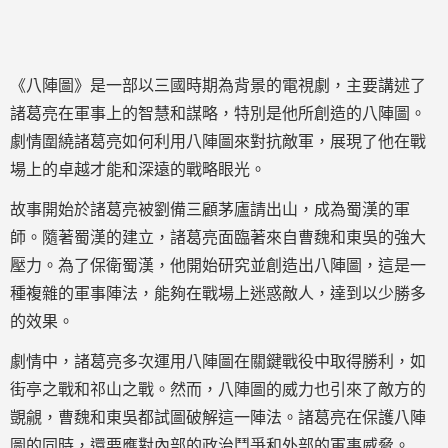
《八陣圖》是一部以三國時期為背景的電視劇，主要講述了
諸葛亮在軍事上的智慧和謀略，特別是他所創造的八陣圖。
劇情圍繞諸葛亮如何利用八陣圖來對抗敵軍，展現了他在戰
場上的卓越才能和深遠的戰略眼光。
故事開始於諸葛亮被劉備三顧茅廬請出山，成為蜀漢的軍
師。隨著蜀漢的建立，諸葛亮面臨著來自曹魏和東吳的強大
壓力。為了保衛蜀漢，他開始研究並創造出八陣圖，這是一
種複雜的軍事陣法，能夠在戰場上迷惑敵人，達到以少勝多
的效果。
劇情中，諸葛亮多次運用八陣圖在關鍵戰役中取得勝利，如
街亭之戰和祁山之戰。然而，八陣圖的威力也引來了敵方的
覬覦，曹魏和東吳都試圖破解這一陣法。諸葛亮在保護八陣
圖的同時，還要應對內部的政治鬥爭和外部的軍事威脅。