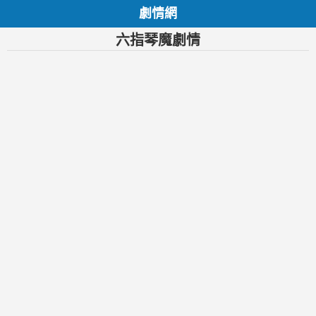
劇情網
六指琴魔劇情