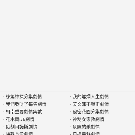
·
棟篤神探分集劇情
·
我的燦爛人生劇情
·
我們發財了每集劇情
·
姜文邪不壓正劇情
·
柯南重要劇情集數
·
秘密花園分集劇情
·
花木蘭tvb劇情
·
神秘女家教劇情
·
俄刻阿諾斯劇情
·
危險的她劇情
·
特殊身份劇情
·
日換星移劇情