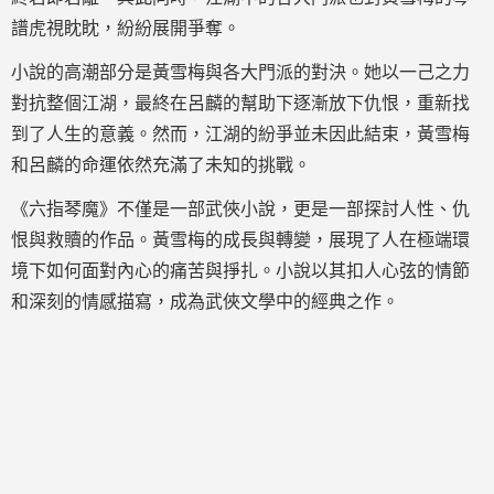
譜虎視眈眈，紛紛展開爭奪。
小說的高潮部分是黃雪梅與各大門派的對決。她以一己之力
對抗整個江湖，最終在呂麟的幫助下逐漸放下仇恨，重新找
到了人生的意義。然而，江湖的紛爭並未因此結束，黃雪梅
和呂麟的命運依然充滿了未知的挑戰。
《六指琴魔》不僅是一部武俠小說，更是一部探討人性、仇
恨與救贖的作品。黃雪梅的成長與轉變，展現了人在極端環
境下如何面對內心的痛苦與掙扎。小說以其扣人心弦的情節
和深刻的情感描寫，成為武俠文學中的經典之作。