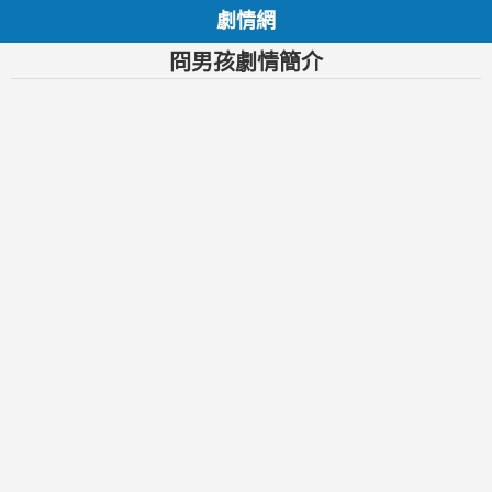
劇情網
冏男孩劇情簡介