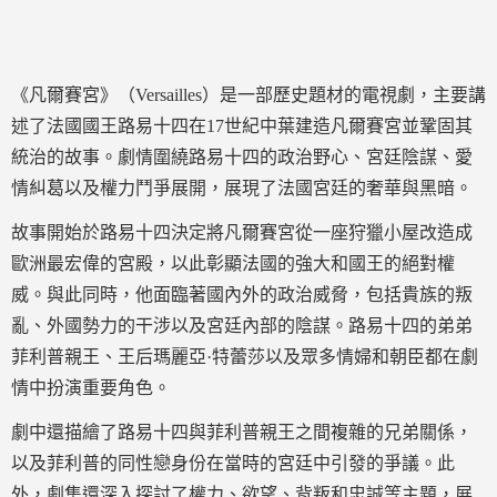
《凡爾賽宮》（Versailles）是一部歷史題材的電視劇，主要講
述了法國國王路易十四在17世紀中葉建造凡爾賽宮並鞏固其
統治的故事。劇情圍繞路易十四的政治野心、宮廷陰謀、愛
情糾葛以及權力鬥爭展開，展現了法國宮廷的奢華與黑暗。
故事開始於路易十四決定將凡爾賽宮從一座狩獵小屋改造成
歐洲最宏偉的宮殿，以此彰顯法國的強大和國王的絕對權
威。與此同時，他面臨著國內外的政治威脅，包括貴族的叛
亂、外國勢力的干涉以及宮廷內部的陰謀。路易十四的弟弟
菲利普親王、王后瑪麗亞·特蕾莎以及眾多情婦和朝臣都在劇
情中扮演重要角色。
劇中還描繪了路易十四與菲利普親王之間複雜的兄弟關係，
以及菲利普的同性戀身份在當時的宮廷中引發的爭議。此
外，劇集還深入探討了權力、欲望、背叛和忠誠等主題，展