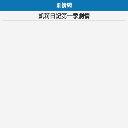
劇情網
凱莉日記第一季劇情