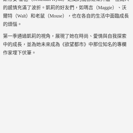
的感情充滿了波折。凱莉的好友們，如瑪吉（Maggie）、沃
爾特（Walt）和老鼠（Mouse），也在各自的生活中面臨成長
的煩惱。
第一季通過凱莉的視角，展現了她在時尚、愛情與自我探索
中的成長，並為她未來成為《欲望都市》中那位知名的專欄
作家埋下伏筆。