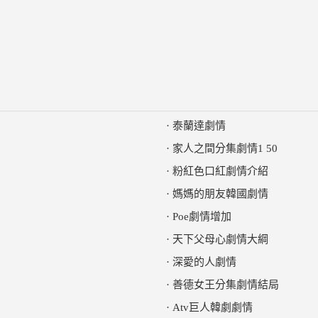
·
泰蘭達劇情
·
家人之間分集劇情1 50
·
粉紅色口紅劇情介紹
·
媽媽的朋友韓國劇情
·
Poe劇情增加
·
天下父母心劇情大綱
·
深愛的人劇情
·
善德女王分集劇情結局
·
Atv巨人韓劇劇情