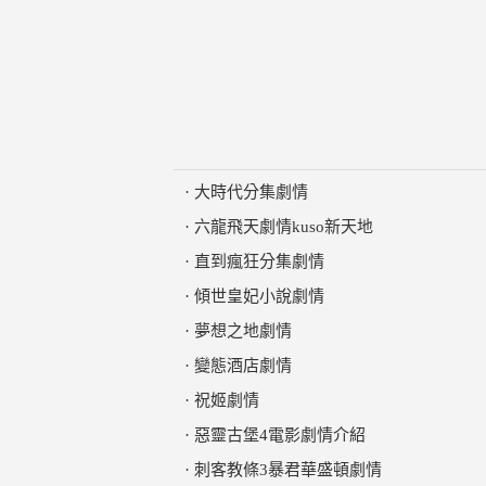
·
大時代分集劇情
·
六龍飛天劇情kuso新天地
·
直到瘋狂分集劇情
·
傾世皇妃小說劇情
·
夢想之地劇情
·
變態酒店劇情
·
祝姬劇情
·
惡靈古堡4電影劇情介紹
·
刺客教條3暴君華盛頓劇情