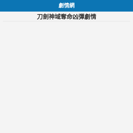
劇情網
刀劍神域奪命凶彈劇情