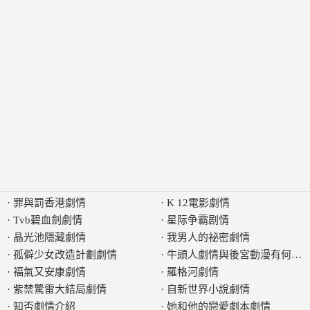
·
罪與罰香港劇情
·
K 12電影劇情
·
Tvb碧血劍劇情
·
星际争霸剧情
·
晶光池隱藏劇情
·
我男人的祕密劇情
·
孤僻少女改造計劃劇情
·
牛頭人劇情與後宮動漫有何關
·
褔氣又安康劇情
·
羅格河劇情
·
紫禁驚雷大結局劇情
·
自新世界小說劇情
·
知否劇情介紹
·
她和他的戀愛劇本劇情