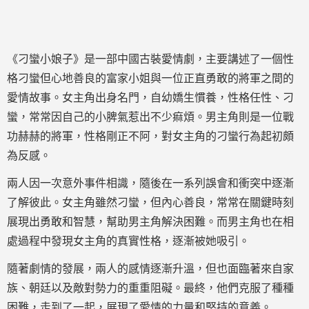
《刁蠻小娘子》是一部中國古裝愛情劇，主要講述了一個性
格刁蠻但心地善良的富家小姐與一位正直勇敢的將軍之間的
愛情故事。女主角出身名門，自幼嬌生慣養，性格任性、刁
蠻，常常因自己的小脾氣惹出不少痲煩。男主角則是一位戰
功赫赫的將軍，性格剛正不阿，對女主角的刁蠻行為起初頗
為反感。
兩人因一次意外事件相識，隨後在一系列誤會和衝突中逐漸
了解彼此。女主角雖然刁蠻，但內心善良，常常在關鍵時刻
展現出勇敢和智慧，幫助男主角解決困難。而男主角也在相
處過程中發現女主角的真實性格，逐漸被她吸引。
隨著劇情的發展，兩人的感情逐漸升溫，但也面臨著來自家
族、朝廷以及敵對勢力的重重阻礙。最終，他們克服了種種
困難，走到了一起，展現了愛情的力量和堅持的意義。