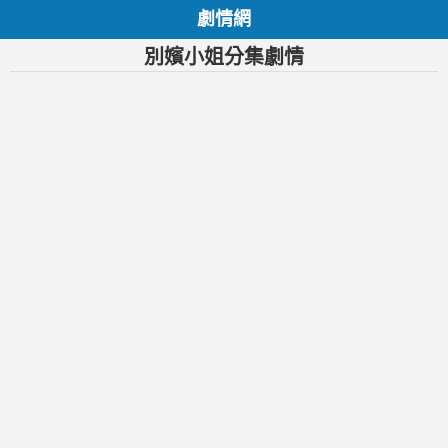
劇情網
別嬪小姐分集劇情