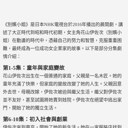
《別嬪小姐》是日本NHK電視台於2016年播出的晨間劇，講
述了大正時代到昭和時代初期，女主角花山伊佐次（別嬪小
姐）在動盪的時代中，憑藉自己的努力和智慧，克服重重困
難，最終成為一位成功女企業家的故事。以下是部分分集劇
情介紹：
第1-5集：童年與家庭變故
花山伊佐次出生在一個普通的家庭，父親是一名木匠。她的
童年充滿了快樂，但家庭的變故改變了她的人生。父親因意
外去世，母親改嫁，伊佐次被迫與繼父生活。繼父對伊佐次
並不友好，甚至試圖將她賣到妓院。伊佐次在絕望中逃出家
門，開始了她的獨立生活。
第6-10集：初入社會與創業
伊佐次來到東京，開始了她的新生活。她在一家服裝店找到