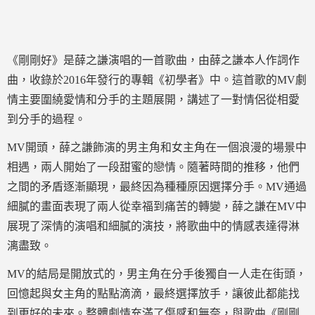
《剛剛好》是薛之謙演唱的一首歌曲，由薛之謙本人作詞作
曲，收錄於2016年發行的專輯《初學者》中。這首歌的MV劇
情主要圍繞愛情和分手的主題展開，講述了一對情侶從相愛
到分手的過程。
MV開頭，薛之謙飾演的男主角和女主角在一個浪漫的場景中
相遇，兩人開始了一段甜蜜的戀情。隨著時間的推移，他們
之間的矛盾逐漸顯現，最終因為種種原因選擇分手。MV通過
細膩的畫面表現了兩人從幸福到痛苦的轉變，薛之謙在MV中
展現了深情的演唱和細膩的演技，將歌曲中的情感表達得淋
漓盡致。
MV的結局是開放式的，男主角在分手後獨自一人走在街頭，
回憶起與女主角的點點滴滴，最終選擇放手，讓彼此都能找
到更好的未來。整體劇情充滿了傷感和無奈，與歌曲《剛剛