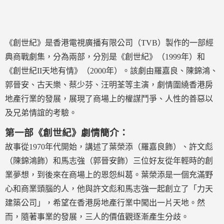
《創世紀》是香港電視廣播有限公司（TVB）製作的一部經
典商戰劇集，分為兩部，分別是《創世紀》（1999年）和
《創世紀II天地有情》（2000年）。該劇由羅嘉良、陳錦鴻、
郭晉安、古天樂、蔡少芬、汪明荃等主演，劇情圍繞香港房
地產行業的發展，展現了商場上的權謀鬥爭、人性的善惡以
及兄弟情誼的考驗。
第一部《創世紀》劇情簡介：
故事從1970年代開始，講述了葉榮添（羅嘉良飾）、許文彪
（陳錦鴻飾）和馬志強（郭晉安飾）三位好友從年輕時的創
業夢想，到後來在商場上的恩怨糾葛。葉榮添是一個充滿野
心和商業頭腦的人，他與許文彪和馬志強一起創立了「力天
建築公司」，希望在香港房地產行業中闖出一片天地。然
而，隨著事業的發展，三人的價值觀逐漸產生分歧。