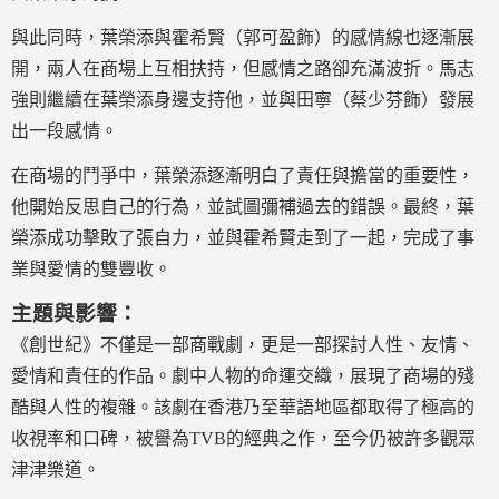
與此同時，葉榮添與霍希賢（郭可盈飾）的感情線也逐漸展
開，兩人在商場上互相扶持，但感情之路卻充滿波折。馬志
強則繼續在葉榮添身邊支持他，並與田寧（蔡少芬飾）發展
出一段感情。
在商場的鬥爭中，葉榮添逐漸明白了責任與擔當的重要性，
他開始反思自己的行為，並試圖彌補過去的錯誤。最終，葉
榮添成功擊敗了張自力，並與霍希賢走到了一起，完成了事
業與愛情的雙豐收。
主題與影響：
《創世紀》不僅是一部商戰劇，更是一部探討人性、友情、
愛情和責任的作品。劇中人物的命運交織，展現了商場的殘
酷與人性的複雜。該劇在香港乃至華語地區都取得了極高的
收視率和口碑，被譽為TVB的經典之作，至今仍被許多觀眾
津津樂道。