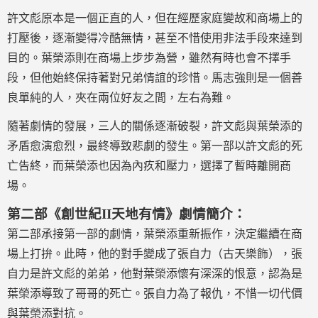
許文彪原本是一個正直的人，但在經歷家庭變故和商場上的
打壓後，逐漸變得冷酷無情，甚至不惜使用非法手段來達到
目的。葉榮添則在商場上步步為營，雖然有時也會不擇手
段，但他始終保持著對兄弟情誼的珍惜。馬志強則是一個善
良單純的人，夾在兩位好友之間，左右為難。
隨著劇情的發展，三人的關係逐漸破裂，許文彪與葉榮添的
矛盾愈演愈烈，最終導致悲劇的發生。第一部以許文彪的死
亡告終，而葉榮添也因為內疚和壓力，選擇了暫時離開商
場。
第二部《創世紀II天地有情》劇情簡介：
第二部承接第一部的劇情，葉榮添重新振作，決定繼續在商
場上打拚。此時，他的對手變成了張自力（古天樂飾），張
自力是許文彪的弟弟，他對葉榮添懷有深深的恨意，認為是
葉榮添導致了哥哥的死亡。張自力為了報仇，不惜一切代價
與葉榮添對抗。