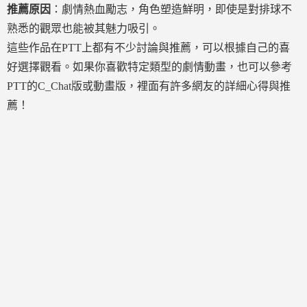
推薦原因
：劇情熱血勵志，角色塑造鮮明，即使是對排球不
熟悉的觀眾也能被其魅力吸引。
這些作品在PTT上都有不少討論與推薦，可以根據自己的喜
好選擇觀看。如果你喜歡特定類型的劇情動畫，也可以參考
PTT的C_Chat版或動畫版，裡面有許多網友的詳細心得與推
薦！