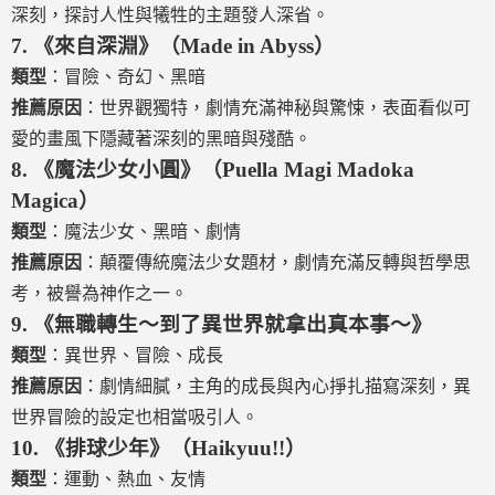
深刻，探討人性與犧牲的主題發人深省。
7.
《來自深淵》（Made in Abyss）
類型
：冒險、奇幻、黑暗
推薦原因
：世界觀獨特，劇情充滿神秘與驚悚，表面看似可
愛的畫風下隱藏著深刻的黑暗與殘酷。
8.
《魔法少女小圓》（Puella Magi Madoka
Magica）
類型
：魔法少女、黑暗、劇情
推薦原因
：顛覆傳統魔法少女題材，劇情充滿反轉與哲學思
考，被譽為神作之一。
9.
《無職轉生～到了異世界就拿出真本事～》
類型
：異世界、冒險、成長
推薦原因
：劇情細膩，主角的成長與內心掙扎描寫深刻，異
世界冒險的設定也相當吸引人。
10.
《排球少年》（Haikyuu!!）
類型
：運動、熱血、友情