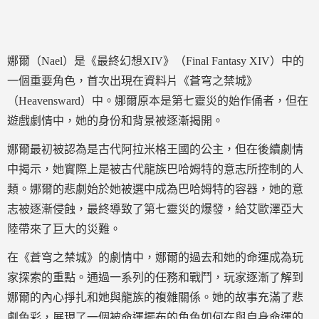
娜爾（Nael）是《最終幻想XIV》（Final Fantasy XIV）中的
一個重要角色，首次出現在資料片《蒼穹之禁城》
（Heavensward）中。娜爾原本是第七靈災的始作俑者，但在
遊戲劇情中，她的身份和背景被逐漸揭開。
娜爾最初被認為是古代阿拉米格王國的公主，但在後續劇情
中揭示，她實際上是被古代龍族巴哈姆特的意志所控制的人
類。娜爾的悲劇始於她被選中成為巴哈姆特的容器，她的意
志被逐漸侵蝕，最終導致了第七靈災的爆發，給艾歐澤亞大
陸帶來了巨大的災難。
在《蒼穹之禁城》的劇情中，娜爾的過去和她的命運成為玩
家探索的重點。通過一系列的任務和戰鬥，玩家逐漸了解到
娜爾的內心掙扎和她與龍族的複雜關係。她的故事充滿了悲
劇色彩，展現了一個被命運擺布的角色如何在與自身命運的