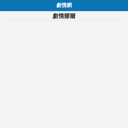
劇情網
劇情娜爾