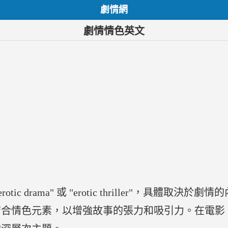
劇情網
劇情情色英文
ic drama" 或 "erotic thriller"，具體
結合情色元素，以增強故事的張力和吸引力。在電影