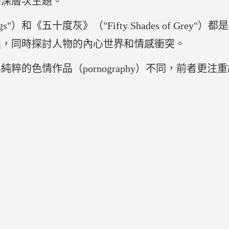
的深層次主題。
s"）和《五十度灰》（"Fifty Shades of Gre
展，同時探討人物的內心世界和情感衝突。
粹的色情作品（pornography）不同，前者更