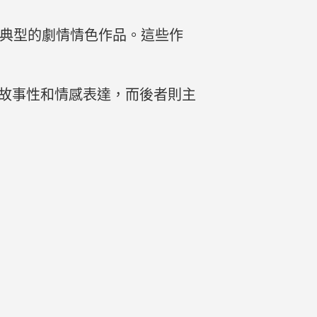
y"）都是典型的劇情情色作品。這些作
注重故事性和情感表達，而後者則主