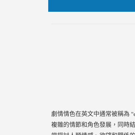
劇情情色在英文中通常被稱為 "erot
複雜的情節和角色發展，同時