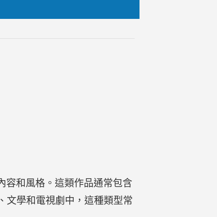
取決於劇情的內容和風格。這類作品通常包含
、文學和電視劇中，這種類型常