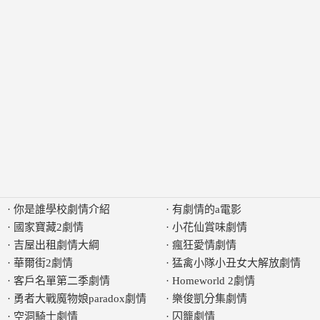
·
你是誰學校劇情介紹
·
有劇情的a電影
·
國家寶藏2劇情
·
小花仙賞味劇情
·
吉屋出租劇情大綱
·
瘋狂愛情劇情
·
華爾街2劇情
·
猛禽小隊小丑女大解放劇情
·
客戶名單第二季劇情
·
Homeworld 2劇情
·
勇者大戰魔物娘paradox劇情
·
樂俊凱分集劇情
·
空洞騎士劇情
·
囚籠劇情