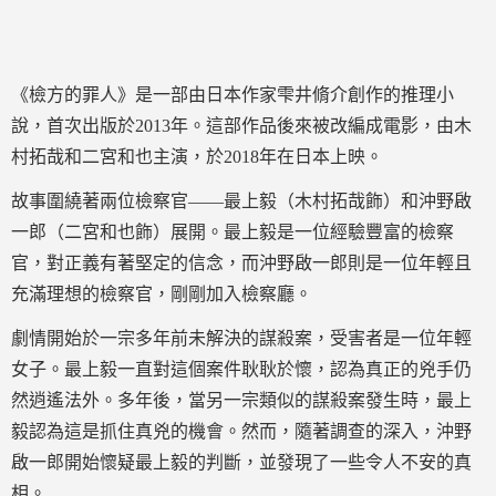
《檢方的罪人》是一部由日本作家雫井脩介創作的推理小
說，首次出版於2013年。這部作品後來被改編成電影，由木
村拓哉和二宮和也主演，於2018年在日本上映。
故事圍繞著兩位檢察官——最上毅（木村拓哉飾）和沖野啟
一郎（二宮和也飾）展開。最上毅是一位經驗豐富的檢察
官，對正義有著堅定的信念，而沖野啟一郎則是一位年輕且
充滿理想的檢察官，剛剛加入檢察廳。
劇情開始於一宗多年前未解決的謀殺案，受害者是一位年輕
女子。最上毅一直對這個案件耿耿於懷，認為真正的兇手仍
然逍遙法外。多年後，當另一宗類似的謀殺案發生時，最上
毅認為這是抓住真兇的機會。然而，隨著調查的深入，沖野
啟一郎開始懷疑最上毅的判斷，並發現了一些令人不安的真
相。