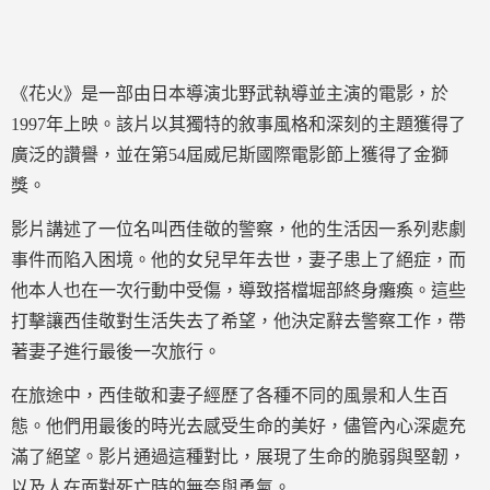
《花火》是一部由日本導演北野武執導並主演的電影，於
1997年上映。該片以其獨特的敘事風格和深刻的主題獲得了
廣泛的讚譽，並在第54屆威尼斯國際電影節上獲得了金獅
獎。
影片講述了一位名叫西佳敬的警察，他的生活因一系列悲劇
事件而陷入困境。他的女兒早年去世，妻子患上了絕症，而
他本人也在一次行動中受傷，導致搭檔堀部終身癱瘓。這些
打擊讓西佳敬對生活失去了希望，他決定辭去警察工作，帶
著妻子進行最後一次旅行。
在旅途中，西佳敬和妻子經歷了各種不同的風景和人生百
態。他們用最後的時光去感受生命的美好，儘管內心深處充
滿了絕望。影片通過這種對比，展現了生命的脆弱與堅韌，
以及人在面對死亡時的無奈與勇氣。