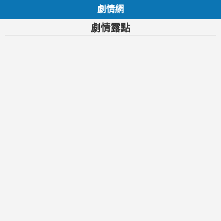
劇情網
劇情露點