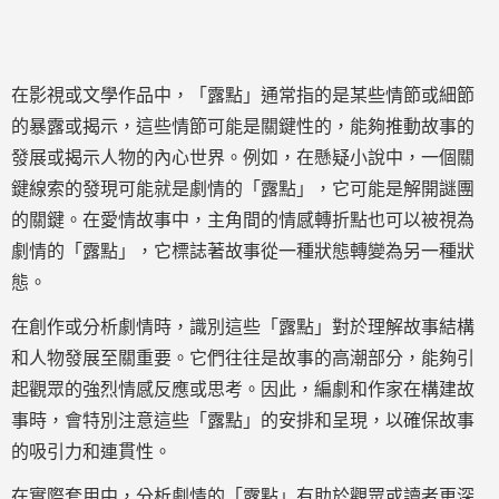
在影視或文學作品中，「露點」通常指的是某些情節或細節
的暴露或揭示，這些情節可能是關鍵性的，能夠推動故事的
發展或揭示人物的內心世界。例如，在懸疑小說中，一個關
鍵線索的發現可能就是劇情的「露點」，它可能是解開謎團
的關鍵。在愛情故事中，主角間的情感轉折點也可以被視為
劇情的「露點」，它標誌著故事從一種狀態轉變為另一種狀
態。
在創作或分析劇情時，識別這些「露點」對於理解故事結構
和人物發展至關重要。它們往往是故事的高潮部分，能夠引
起觀眾的強烈情感反應或思考。因此，編劇和作家在構建故
事時，會特別注意這些「露點」的安排和呈現，以確保故事
的吸引力和連貫性。
在實際套用中，分析劇情的「露點」有助於觀眾或讀者更深