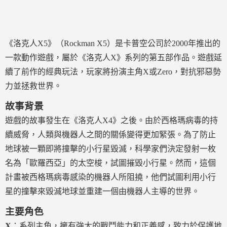
《洛克人X5》（Rockman X5）是卡普空公司於2000年推出的
一款動作遊戲，屬於《洛克人X》系列的第五部作品。遊戲延
續了前作的經典玩法，玩家將扮演主角X或Zero，對抗邪惡勢
力並拯救世界。
故事背景
遊戲的故事發生在《洛克人X4》之後。由於西格瑪病毒的持
續威脅，人類與機器人之間的關係變得更加緊張。為了防止
地球被一顆即將撞擊的小行星毀滅，科學家們決定發射一枚
名為「歐羅西亞」的太空梭，試圖摧毀小行星。然而，這個
計畫被西格瑪病毒感染的機器人所阻撓，他們試圖利用小行
星的撞擊來毀滅地球並重建一個由機器人主導的世界。
主要角色
X
：系列主角，擁有強大的戰鬥能力和正義感，致力於保護地