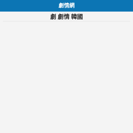
劇情網
劇 劇情 韓國