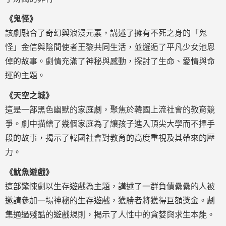
《鬼怪》
該劇融合了奇幻與浪漫元素，講述了擁有不死之身的「鬼
怪」金信與陰間使者王黎共同生活，並邂逅了平凡少女池恩
倬的故事。劇情充滿了神秘與感動，探討了生命、愛情與命
運的主題。
《天空之城》
這是一部黑色幽默的家庭劇，聚焦於韓國上流社會的教育競
爭。劇中描繪了幾個家庭為了讓孩子進入頂尖大學而不擇手
段的故事，揭示了韓國社會對教育的高度重視及其帶來的壓
力。
《魷魚遊戲》
這部驚悚劇以生存遊戲為主題，講述了一群負債纍纍的人被
邀請參加一場神秘的生存遊戲，獲勝者將獲得巨額獎金。劇
集通過殘酷的遊戲規則，揭示了人性中的貪婪與求生本能。