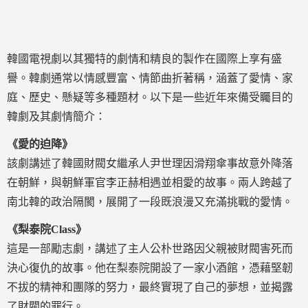
韓國電視劇以其獨特的劇情和精良的製作在國際上享有盛
譽。韓劇通常以情感豐富、情節曲折著稱，涵蓋了愛情、家
庭、歷史、懸疑等多種題材。以下是一些近年來備受矚目的
韓劇及其劇情簡介：
《愛的迫降》
該劇講述了韓國財閥女繼承人尹世理因滑翔傘事故意外降落
在朝鮮，與朝鮮軍官李正赫相遇並相愛的故事。兩人跨越了
南北韓的政治隔閡，展開了一段既浪漫又充滿挑戰的愛情。
《梨泰院Class》
這是一部勵志劇，講述了主人公朴世路因父親被財閥害死而
決心復仇的故事。他在梨泰院開設了一家小酒館，憑藉堅韌
不拔的精神和團隊的努力，最終實現了自己的夢想，並揭露
了財閥的罪行。