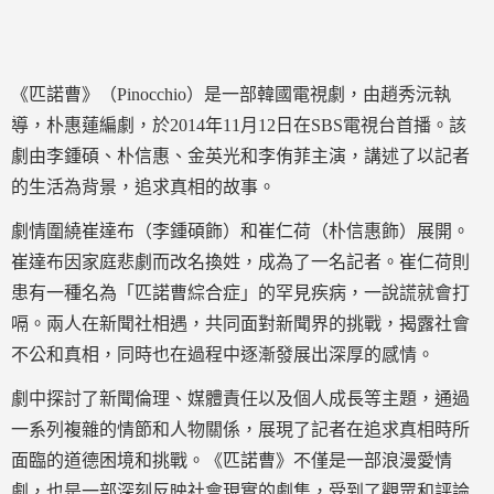
《匹諾曹》（Pinocchio）是一部韓國電視劇，由趙秀沅執
導，朴惠蓮編劇，於2014年11月12日在SBS電視台首播。該
劇由李鍾碩、朴信惠、金英光和李侑菲主演，講述了以記者
的生活為背景，追求真相的故事。
劇情圍繞崔達布（李鍾碩飾）和崔仁荷（朴信惠飾）展開。
崔達布因家庭悲劇而改名換姓，成為了一名記者。崔仁荷則
患有一種名為「匹諾曹綜合症」的罕見疾病，一說謊就會打
嗝。兩人在新聞社相遇，共同面對新聞界的挑戰，揭露社會
不公和真相，同時也在過程中逐漸發展出深厚的感情。
劇中探討了新聞倫理、媒體責任以及個人成長等主題，通過
一系列複雜的情節和人物關係，展現了記者在追求真相時所
面臨的道德困境和挑戰。《匹諾曹》不僅是一部浪漫愛情
劇，也是一部深刻反映社會現實的劇集，受到了觀眾和評論