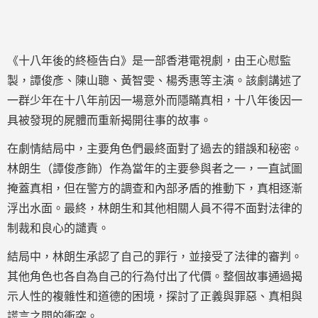
《十八年後的終極告白》是一部香港電視劇，由王心慰監
製，譚俊彥、陳山聰、黃智雯、楊秀惠等主演。該劇講述了
一群少年在十八年前因一場意外而隱瞞真相，十八年後因一
具被發現的屍體而重新揭開往事的故事。
在劇情結局中，主要角色們最終面對了過去的錯誤和秘密。
林朗生（譚俊彥飾）作為當年的主要參與者之一，一直試圖
掩蓋真相，但在警方的調查和內部矛盾的推動下，真相逐漸
浮出水面。最終，林朗生和其他相關人員不得不面對法律的
制裁和良心的譴責。
結局中，林朗生承認了自己的罪行，並接受了法律的審判。
其他角色也各自為自己的行為付出了代價。整個故事通過揭
示人性的複雜性和道德的困境，探討了正義與罪惡、真相與
謊言之間的衝突。