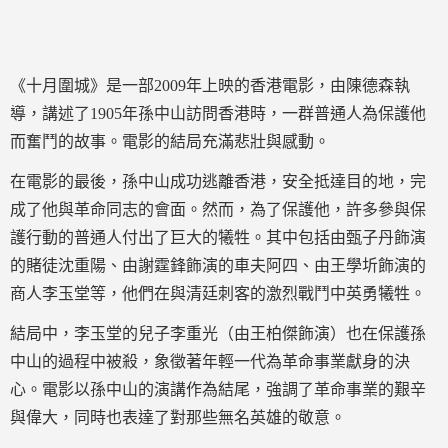
《十月圍城》是一部2009年上映的香港電影，由陳德森執
導，講述了1905年孫中山訪問香港時，一群普通人為保護他
而奮鬥的故事。電影的結局充滿悲壯與感動。
在電影的最後，孫中山成功逃離香港，安全抵達目的地，完
成了他與革命同志的會面。然而，為了保護他，許多參與保
護行動的普通人付出了巨大的犧牲。其中包括由甄子丹飾演
的賭徒沈重陽、由謝霆鋒飾演的車夫阿四、由王學圻飾演的
商人李玉堂等，他們在與清廷刺客的激烈戰鬥中英勇犧牲。
結局中，李玉堂的兒子李重光（由王柏傑飾演）也在保護孫
中山的過程中被殺，象徵著年輕一代為革命事業獻身的決
心。電影以孫中山的演講作為結尾，強調了革命事業的艱辛
與偉大，同時也表達了對那些無名英雄的敬意。