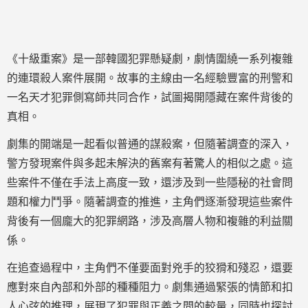
《十級重案》是一部韓國犯罪懸疑劇，劇情圍繞一系列複雜
的連環殺人案件展開。故事的主線由一名經驗豐富的刑警和
一名天才犯罪側寫師共同合作，試圖揭開隱藏在案件背後的
真相。
劇集的開端是一起看似普通的謀殺案，但隨著調查的深入，
警方發現案件與多起未解決的舊案有著驚人的相似之處。這
些案件不僅在手法上高度一致，還涉及到一些隱秘的社會問
題和權力鬥爭。隨著調查的推進，主角們逐漸發現這些案件
背後有一個龐大的犯罪網路，涉及高層人物和複雜的利益關
係。
在追查過程中，主角們不僅要面對兇手的狡猾和殘忍，還要
應對來自內部和外部的種種阻力。劇集通過緊張的情節和扣
人心弦的推理，展現了犯罪與正義之間的較量，同時也探討