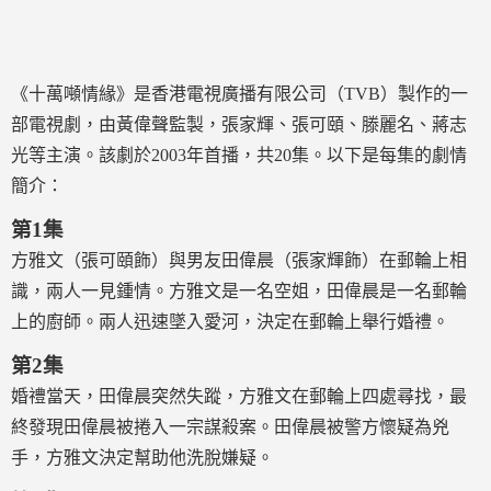
《十萬噸情緣》是香港電視廣播有限公司（TVB）製作的一
部電視劇，由黃偉聲監製，張家輝、張可頤、滕麗名、蔣志
光等主演。該劇於2003年首播，共20集。以下是每集的劇情
簡介：
第1集
方雅文（張可頤飾）與男友田偉晨（張家輝飾）在郵輪上相
識，兩人一見鍾情。方雅文是一名空姐，田偉晨是一名郵輪
上的廚師。兩人迅速墜入愛河，決定在郵輪上舉行婚禮。
第2集
婚禮當天，田偉晨突然失蹤，方雅文在郵輪上四處尋找，最
終發現田偉晨被捲入一宗謀殺案。田偉晨被警方懷疑為兇
手，方雅文決定幫助他洗脫嫌疑。