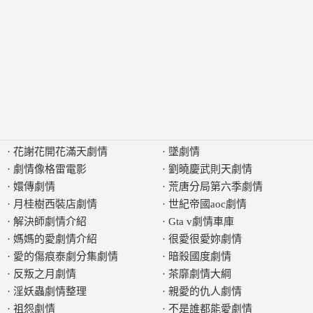
·
花謝花開花滿天劇情
·
墜劇情
·
劇情像格雷電影
·
劉曉慶武則天劇情
·
嬛傳劇情
·
荒唐分局第六季劇情
·
月桂樹西裝店劇情
·
世紀帝國aoc劇情
·
解決師劇情介紹
·
Gta v劇情車庫
·
媽媽的愛劇情介紹
·
很愛很愛妳劇情
·
愛的傷痕泰劇分集劇情
·
暗殺國度劇情
·
反叛之月劇情
·
茶靡劇情大綱
·
淫妖蟲劇情整理
·
親愛的仇人劇情
·
祖怨劇情
·
不是誰都能愛劇情