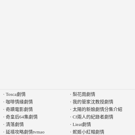
·
Tosca劇情
·
梨花雨劇情
·
咖啡情緣劇情
·
我的管家沈教授劇情
·
奇蹟電影劇情
·
太陽的新娘劇情分集介紹
·
奇皇后64集劇情
·
Cf兩人的紀錄者劇情
·
清落劇情
·
Lieat劇情
·
延禧攻略劇情tvmao
·
妮姬小紅帽劇情