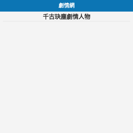
劇情網
千古玦塵劇情人物