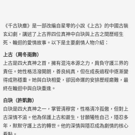
《千古玦塵》是一部改編自星零的小說《上古》的中國古裝
玄幻劇，講述了上古界四位真神中白玦與上古之間歷經生
死、輪迴的愛情故事。以下是主要劇情人物介紹：
上古（周冬雨飾）
上古是四大真神之首，擁有混沌本源之力，肩負守護三界的
責任。她性格活潑開朗，善良純真，但在成長過程中逐漸變
得成熟穩重。她與白玦相愛，卻因命運的安排歷經磨難，最
終在輪迴中與白玦重逢。
白玦（許凱飾）
白玦是四大真神之一，掌管清穆宮，性格清冷孤傲，但對上
古深情不渝。他為保護上古和蒼生，甘願犧牲自己，隱忍多
年，默默守護上古的轉世。他的深情與隱忍成為劇情的核心
看點。