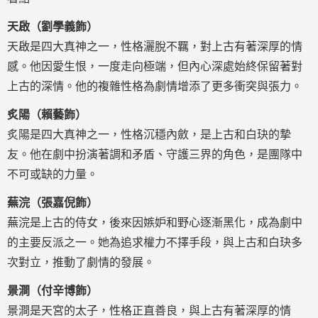
天啟（劉學義飾）
天啟是四大真神之一，性格灑脫不羈，對上古有著深厚的情
感。他因愛生恨，一度走向極端，但內心深處始終保留著對
上古的深情。他的複雜性格為劇情增添了更多衝突與張力。
炙陽（賴藝飾）
炙陽是四大真神之一，性格沉穩內斂，是上古和白玦的摯
友。他在劇中扮演著調和矛盾、守護三界的角色，是團隊中
不可或缺的力量。
蕪浣（張嘉倪飾）
蕪浣是上古的侍女，後來因嫉妒和野心逐漸黑化，成為劇中
的主要反派之一。她為追求權力不擇手段，與上古和白玦多
次對立，推動了劇情的發展。
景澗（付辛博飾）
景澗是天宮的太子，性格正直善良，與上古有著深厚的情