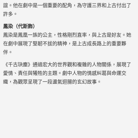
誼。他在劇中是一個重要的配角，為守護三界和上古付出了
許多。
鳳染（代斯飾）
鳳染是鳳凰一族的公主，性格剛烈直率，與上古是好友。她
在劇中展現了堅韌不拔的精神，是上古成長路上的重要夥
伴。
《千古玦塵》通過宏大的世界觀和複雜的人物關係，展現了
愛情、責任與犧牲的主題。劇中人物的情感糾葛與命運交
織，為觀眾呈現了一段盪氣迴腸的玄幻故事。