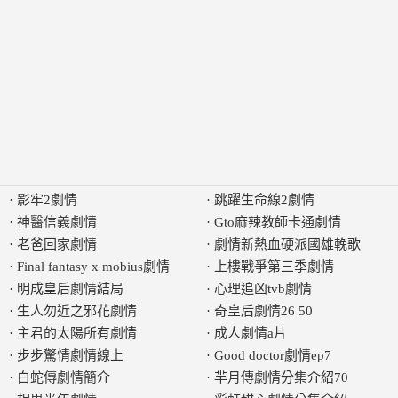
·
影牢2劇情
·
跳躍生命線2劇情
·
神醫信義劇情
·
Gto麻辣教師卡通劇情
·
老爸回家劇情
·
劇情新熱血硬派國雄輓歌
·
Final fantasy x mobius劇情
·
上樓戰爭第三季劇情
·
明成皇后劇情結局
·
心理追凶tvb劇情
·
生人勿近之邪花劇情
·
奇皇后劇情26 50
·
主君的太陽所有劇情
·
成人劇情a片
·
步步驚情劇情線上
·
Good doctor劇情ep7
·
白蛇傳劇情簡介
·
羋月傳劇情分集介紹70