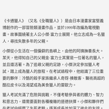
《卡通獵人》（又名《全職獵人》）是由日本漫畫家富堅義
博創作的一部冒險類漫畫作品，並於1999年改編為電視動
畫。故事圍繞著主人公小傑·富力士展開，他立志成為一名獵
人，尋找失散多年的父親。
小傑從小生活在一個偏僻的島嶼上，由他的阿姨撫養長大。
某天，他得知自己的父親金·富力士其實是一位著名的獵人，
並且還活著。為了追尋父親的足跡，小傑決定參加獵人考
試，踏上成為獵人的旅程。在考試過程中，他結識了三位重
要的夥伴：冷酷的殺手家族繼承人奇犽·揍敵客、醫術高超的
酷拉皮卡以及渴望成為美食獵人的雷歐力。
獵人考試充滿了危險與挑戰，不僅考驗參與者的體力、智力
和意志力，還需要面對各種複雜的道德抉擇。小傑和夥伴們
在考試中經歷了生死考驗，逐漸成長並加深了彼此的友誼。