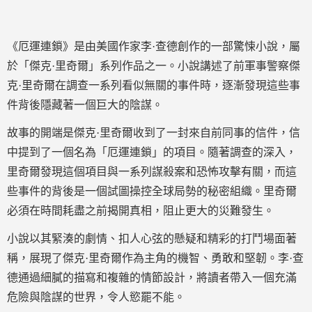
《厄運連鎖》是由美國作家李·查德創作的一部驚悚小說，屬
於「傑克·里奇爾」系列作品之一。小說講述了前軍事警察傑
克·里奇爾在調查一系列看似無關的事件時，逐漸發現這些事
件背後隱藏著一個巨大的陰謀。
故事的開端是傑克·里奇爾收到了一封來自前同事的信件，信
中提到了一個名為「厄運連鎖」的項目。隨著調查的深入，
里奇爾發現這個項目與一系列謀殺案和恐怖攻擊有關，而這
些事件的背後是一個試圖操控全球局勢的秘密組織。里奇爾
必須在時間耗盡之前揭開真相，阻止更大的災難發生。
小說以其緊湊的劇情、扣人心弦的懸疑和精彩的打鬥場面著
稱，展現了傑克·里奇爾作為主角的機智、勇敢和堅韌。李·查
德通過細膩的描寫和複雜的情節設計，將讀者帶入一個充滿
危險與陰謀的世界，令人慾罷不能。