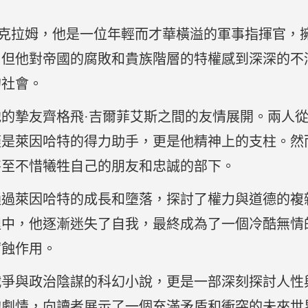
嚴克拉姆，他是一位年輕而才華橫溢的軍事指揮官，
，但他對帝國的腐敗和貴族階層的特權感到深深的不
的社會。
的摯友齊格飛·吉爾菲艾斯之間的友情展開。兩人
僅是萊因哈特的得力助手，更是他精神上的支柱。然
甚至不惜犧牲自己的朋友和忠誠的部下。
通過萊因哈特的成長和墮落，探討了權力與道德的複
程中，他逐漸迷失了自我，最終成為了一個冷酷無情
腐蝕作用。
戰爭與政治陰謀的科幻小說，更是一部深刻探討人性
的劇情，向讀者展示了一個充滿矛盾和衝突的未來世