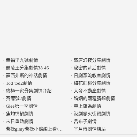
·
幸福里九號劇情
·
盛唐幻夜分集劇情
·
蘭陵王分集劇情38 46
·
秘密的背后劇情
·
薛西弗斯的神話劇情
·
日劇漂流教室劇情
·
Tod tod2劇情
·
梅花紅桃分集劇情
·
終極一家分集劇情介紹
·
大發不動產劇情
·
賽爾號2劇情
·
婚姻的兩種猜想劇情
·
Glee第一季劇情
·
皇上難為劇情
·
焦灼情禍劇情
·
港劇怒火街頭劇情
·
末日重啟劇情
·
呂布子劇情
·
曹操gimy曹操小鴨線上看/第41集完結劇情是什麼
·
芈月傳劇情結局