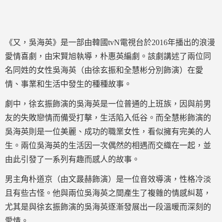
《又，吳海英》是一部由韓國tvN電視台於2016年播出的浪漫
愛情喜劇，由宋賢旭執導，朴惠英編劇。該劇講述了兩位同
名同姓的女性吳海英（由徐玄振和全慧彬分別飾演）在愛
情、事業和生活中發生的種種故事。
劇中，徐玄振飾演的吳海英是一位普通的上班族，因與前男
友的失敗戀情而備受打擊，生活陷入低谷。而全慧彬飾演的
吳海英則是一位美麗、成功的職業女性，看似擁有完美的人
生。兩位吳海英的生活因一次偶然的相遇而交織在一起，並
由此引發了一系列有趣而感人的故事。
男主角朴道京（由文晸赫飾演）是一位音效導演，性格冷淡
且有些古怪。他與兩位吳海英之間產生了複雜的情感糾葛，
尤其是與徐玄振飾演的吳海英逐漸發展出一段溫暖而深刻的
愛情。