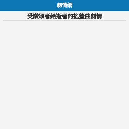
劇情網
受讚頌者給逝者的搖籃曲劇情