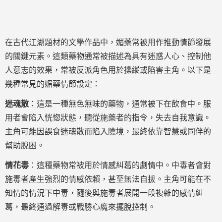
在古代江湖題材的文學作品中，媚藥常被用作推動情節發展
的關鍵元素。這類藥物通常被描述為具有迷惑人心、控制他
人意志的效果，常被反派角色用於操縱或陷害主角。以下是
幾種常見的媚藥情節設定：
迷魂散
：這是一種無色無味的藥物，通常被下在飲食中。服
用者會陷入恍惚狀態，聽從施藥者的指令，失去自我意識。
主角可能因誤食迷魂散而陷入險境，最終依靠智慧或同伴的
幫助脫困。
情花毒
：這種藥物常被用於情感糾葛的劇情中。中毒者會對
施毒者產生強烈的情感依賴，甚至無法自拔。主角可能在不
知情的情況下中毒，隨後與施毒者展開一段複雜的感情糾
葛，最終通過解毒或戰勝心魔來擺脫控制。