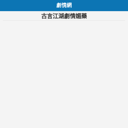
劇情網
古言江湖劇情媚藥