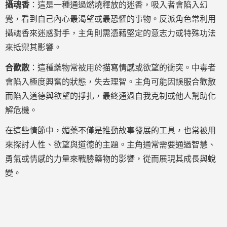
攝魂香
：這是一種通過燃燒釋放的迷香，吸入者會陷入幻
覺，看到自己內心最渴望或最恐懼的事物。反派角色常利用
攝魂香來迷惑對手，主角則需憑藉堅定的意志力或特殊功法
來抵禦其影響。
合歡散
：這種藥物常被用於描寫情感或欲望的衝突。中毒者
會陷入極度興奮的狀態，失去理智。主角可能因誤服合歡散
而陷入道德與欲望的掙扎，最終通過自我克制或他人幫助化
解危機。
在這些情節中，媚藥不僅是推動故事發展的工具，也常被用
來探討人性、欲望與道德的主題。主角通常需要通過智慧、
勇氣或情感的力量來戰勝藥物的影響，從而展現其成長與蛻
變。