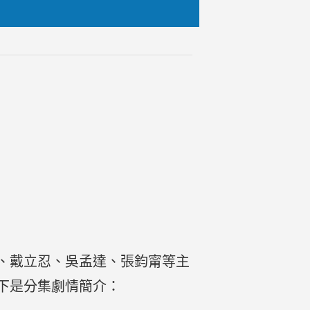
、戴立忍、吳孟達、張鈞甯等主
下是分集劇情簡介：