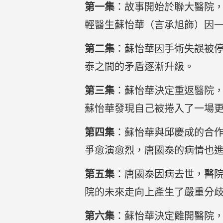
第一集
：故事開始於聯大醫院
輕醫生蘇怡華（言承旭飾）因
第二集
：蘇怡華因手術失誤被
泰之間的矛盾逐漸升級。
第三集
：蘇怡華決定重返醫院
蘇怡華發現自己被捲入了一場
第四集
：蘇怡華與邱慶成的合
爭愈演愈烈，唐國泰的病情也
第五集
：唐國泰因病去世，醫
院的未來走向上產生了嚴重分
第六集
：蘇怡華決定離開醫院