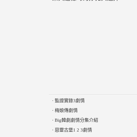
·
監證實錄3劇情
·
梅娘傳劇情
·
Big韓劇劇情分集介紹
·
惡靈古堡1 2 3劇情