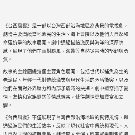
《台西風雲》是一部以台灣西部沿海地區為背景的電視劇，
劇情主要圍繞當地漁民的生活、海上冒險以及他們與自然和
命運抗爭的故事展開。劇中通過描繪漁民與海洋的深厚情
感，展現了他們在面對颱風、海難等自然災害時的堅韌與勇
氣。
故事的主線圍繞幾個主要角色展開，包括世代以捕魚為生的
老漁民、年輕一代對傳統漁業與現代生活的矛盾衝突，以及
他們在面對外界壓力和內部矛盾時的抉擇。劇中還穿插了愛
情、友情和家族恩怨等情感線索，使得劇情更加豐富和立
體。
《台西風雲》不僅展現了台灣西部沿海地區的獨特風情，還
通過漁民們的生活故事，反映了現代社會中傳統與現代、人
與自然之間的複雜關係。劇情感人至深，既有緊張刺激的海