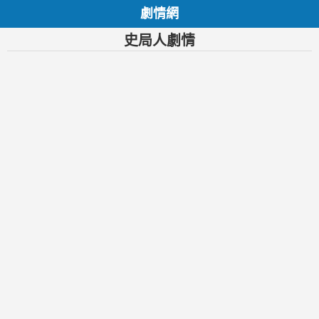
劇情網
史局人劇情