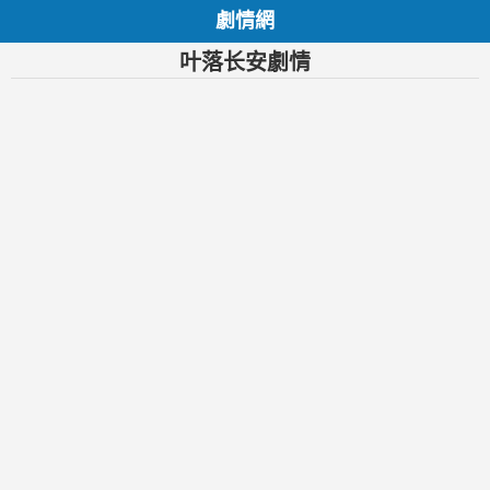
劇情網
叶落长安劇情