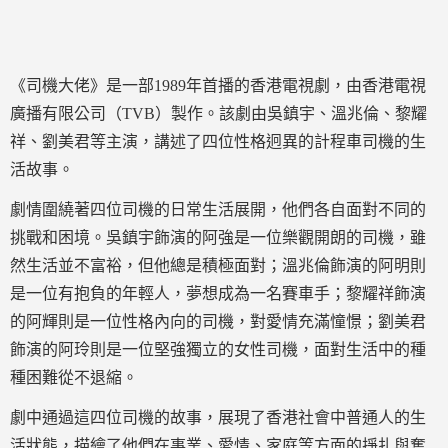
《司機大佬》是一部1989年首播的香港電視劇，由香港電視
廣播有限公司（TVB）製作。該劇由吳鎮宇、溫兆倫、黎耀
祥、劉美君等主演，講述了四位性格迥異的計程車司機的生
活故事。
劇情圍繞著四位司機的日常生活展開，他們各自面對不同的
挑戰和困境。吳鎮宇飾演的阿強是一位樂觀開朗的司機，雖
然生活並不富裕，但他總是積極面對；溫兆倫飾演的阿明則
是一位有抱負的年輕人，夢想成為一名賽車手；黎耀祥飾演
的阿輝則是一位性格內向的司機，對愛情充滿憧憬；劉美君
飾演的阿玲則是一位堅強獨立的女性司機，面對生活中的種
種困難從不退縮。
劇中通過這四位司機的故事，展現了香港社會中普通人的生
活狀態，描繪了他們在事業、愛情、家庭等方面的掙扎與奮