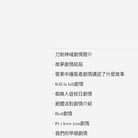
·
刀劍神域劇情簡介
·
故夢劇情結局
·
營業中護衛者劇情講述了什麼故事
·
Kill la kill劇情
·
蜘蛛人返校日劇情
·
屍體派對劇情介紹
·
Bo4劇情
·
Ps i love you劇情
·
我們的甲順劇情