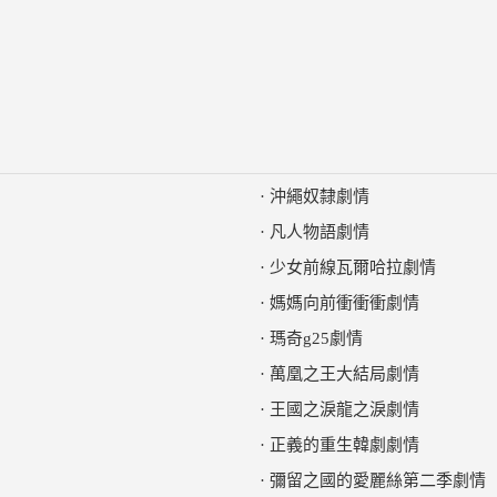
·
沖繩奴隸劇情
·
凡人物語劇情
·
少女前線瓦爾哈拉劇情
·
媽媽向前衝衝衝劇情
·
瑪奇g25劇情
·
萬凰之王大結局劇情
·
王國之淚龍之淚劇情
·
正義的重生韓劇劇情
·
彌留之國的愛麗絲第二季劇情