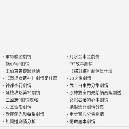
·
軍師聯盟劇情
·
月水金水金劇情
·
操心術0劇情
·
Ff7故事劇情
·
王伯東告御狀劇情
·
《諜對諜》劇情是什麼
·
《戰場女武神》劇情是什麼
·
20之後劇情
·
神都夜行劇情
·
武士白東秀分集劇情
·
延禧攻略第39劇情
·
原神雙穿門先給納西妲劇透劇
·
三國志9劇情攻略
·
女忍者椿的心事劇情
·
左耳電影劇情
·
她很漂亮劇情分集
·
歡迎愛光臨每集劇情
·
步步驚心分集劇情
·
無間道劇情分析
·
絕命尬車劇情