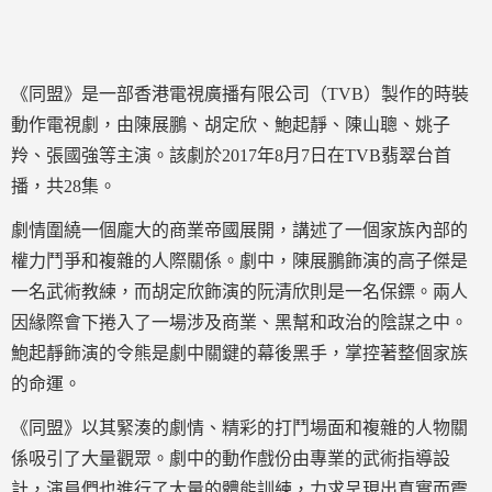
《同盟》是一部香港電視廣播有限公司（TVB）製作的時裝
動作電視劇，由陳展鵬、胡定欣、鮑起靜、陳山聰、姚子
羚、張國強等主演。該劇於2017年8月7日在TVB翡翠台首
播，共28集。
劇情圍繞一個龐大的商業帝國展開，講述了一個家族內部的
權力鬥爭和複雜的人際關係。劇中，陳展鵬飾演的高子傑是
一名武術教練，而胡定欣飾演的阮清欣則是一名保鏢。兩人
因緣際會下捲入了一場涉及商業、黑幫和政治的陰謀之中。
鮑起靜飾演的令熊是劇中關鍵的幕後黑手，掌控著整個家族
的命運。
《同盟》以其緊湊的劇情、精彩的打鬥場面和複雜的人物關
係吸引了大量觀眾。劇中的動作戲份由專業的武術指導設
計，演員們也進行了大量的體能訓練，力求呈現出真實而震