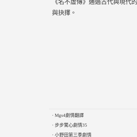
《名不虛傳》通過古代與現代
與抉擇。
·
Mgs4劇情翻譯
·
步步驚心劇情35
·
小野田第三季劇情