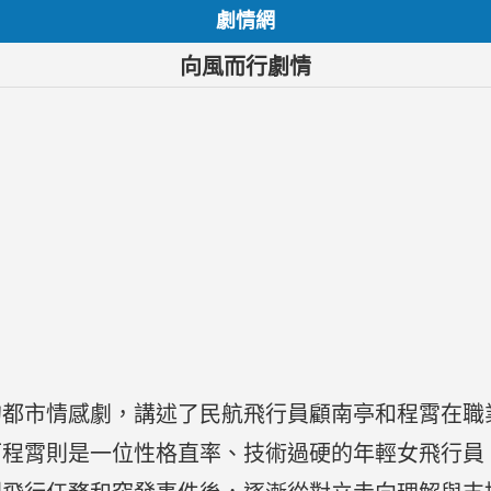
劇情網
向風而行劇情
的都市情感劇，講述了民航飛行員顧南亭和程霄在職
而程霄則是一位性格直率、技術過硬的年輕女飛行員