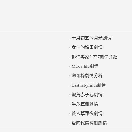
·
十月初五的月光劇情
·
女仨的婚事劇情
·
拆彈專家2 777劇情介紹
·
Max's life劇情
·
瑯琊榜劇情分析
·
Last labyrinth劇情
·
蠻荒赤子心劇情
·
半澤直樹劇情
·
殺人草莓夜劇情
·
愛的代價韓劇劇情