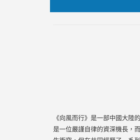
《向風而行》是一部中國大陸
是一位嚴謹自律的資深機長，