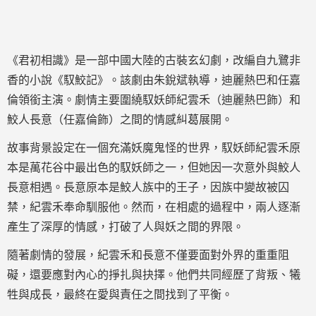
《君初相識》是一部中國大陸的古裝玄幻劇，改編自九鷺非
香的小說《馭鮫記》。該劇由朱銳斌執導，迪麗熱巴和任嘉
倫領銜主演。劇情主要圍繞馭妖師紀雲禾（迪麗熱巴飾）和
鮫人長意（任嘉倫飾）之間的情感糾葛展開。
故事背景設定在一個充滿妖魔鬼怪的世界，馭妖師紀雲禾原
本是萬花谷中最出色的馭妖師之一，但她因一次意外與鮫人
長意相遇。長意原本是鮫人族中的王子，因族中變故被囚
禁，紀雲禾奉命馴服他。然而，在相處的過程中，兩人逐漸
產生了深厚的情感，打破了人與妖之間的界限。
隨著劇情的發展，紀雲禾和長意不僅要面對外界的重重阻
礙，還要應對內心的掙扎與抉擇。他們共同經歷了背叛、犧
牲與成長，最終在愛與責任之間找到了平衡。