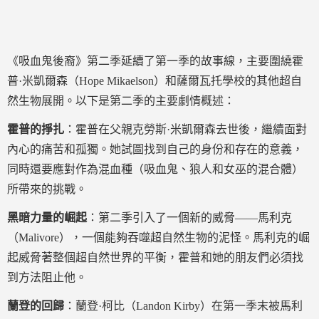
《吸血鬼後裔》第二季延續了第一季的故事線，主要圍繞霍
普·米凱爾森（Hope Mikaelson）和薩爾瓦托學校的其他超自
然生物展開。以下是第二季的主要劇情概述：
霍普的掙扎
：霍普在父親克勞斯·米凱爾森去世後，繼續面對
內心的痛苦和孤獨。她試圖找到自己的身份和存在的意義，
同時還要應對作為混血種（吸血鬼、狼人和女巫的混合體）
所帶來的挑戰。
黑暗力量的崛起
：第二季引入了一個新的威脅——馬利克
（Malivore），一個能夠吞噬超自然生物的泥怪。馬利克的崛
起威脅著整個超自然世界的平衡，霍普和她的朋友們必須找
到方法阻止他。
蘭登的回歸
：蘭登·柯比（Landon Kirby）在第一季末被馬利