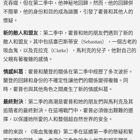
克吞噬，但在第二季中，他神秘地回歸。然而，他的回歸併
不簡單，他的身份和目的成為謎團，引發了霍普和其他人的
懷疑。
新的敵人和盟友
：第二季中，霍普和她的朋友們遇到了新的
敵人和盟友。其中包括塞巴斯蒂安（Sebastian），一個古老的
吸血鬼，以及克拉克（Clarke），馬利克的兒子，他對自己的
父親有著複雜的感情。
情感糾葛
：霍普和蘭登的關係在第二季中經歷了多次波折。
蘭登的回歸和身份的不確定性讓他們的關係變得複雜。同
時，霍普也與其他角色之間產生了新的情感糾葛。
最終對決
：第二季的高潮是霍普和她的朋友們與馬利克及其
追隨者的最終對決。在這場戰鬥中，霍普必須做出艱難的選
擇，以保護她所愛的人和整個超自然世界的安全。
總的來說，《吸血鬼後裔》第二季在延續第一季的懸疑和緊