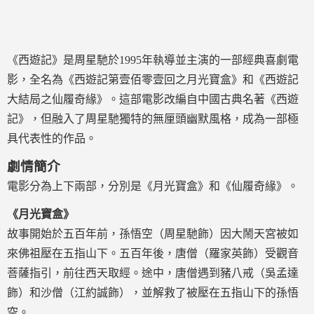
《西遊記》是周星馳於1995年執導並主演的一部經典喜劇電
影，全名為《西遊記第壹佰零壹回之月光寶盒》和《西遊記
大結局之仙履奇緣》。這部電影改編自中國古典名著《西遊
記》，但融入了周星馳獨特的無厘頭幽默風格，成為一部極
具代表性的作品。
劇情簡介
電影分為上下兩部，分別是《月光寶盒》和《仙履奇緣》。
《月光寶盒》
故事開始於五百年前，孫悟空（周星馳飾）因大鬧天宮被如
來佛祖壓在五指山下。五百年後，唐僧（羅家英飾）受觀音
菩薩指引，前往西天取經。途中，唐僧遇到豬八戒（吳孟達
飾）和沙僧（江約誠飾），並解救了被壓在五指山下的孫悟
空。