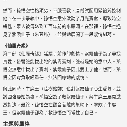
然而，孫悟空性格頑劣，不服管教，唐僧試圖用緊箍咒控制
他。在一次爭執中，孫悟空意外啟動了月光寶盒，導致時空
錯亂，眾人被傳送到五百年前的水簾洞。在那裡，孫悟空遇
見了紫霞仙子（朱茵飾），並與她展開了一段感情糾葛。
《仙履奇緣》
第二部《仙履奇緣》延續了前作的劇情。紫霞仙子為了尋找
真愛，發誓誰能拔出她的紫青寶劍，誰就是她的意中人。孫
悟空無意中拔出了寶劍，紫霞仙子因此愛上了他。然而，孫
悟空因背負取經重任，無法回應她的感情。
與此同時，牛魔王（陸樹銘飾）也對紫霞仙子心生愛慕，並
試圖強娶她為妻。孫悟空為了救紫霞仙子，與牛魔王展開激
烈對決。最終，孫悟空在觀音菩薩的幫助下，擊敗了牛魔
王，但紫霞仙子卻為了救孫悟空而犧牲了自己。
主題與風格