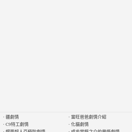
·
疆劇情
·
當旺爸爸劇情介紹
·
C9特工劇情
·
化貓劇情
·
幪面超人亞極陀劇情
·
成步堂龍之介的覺悟劇情