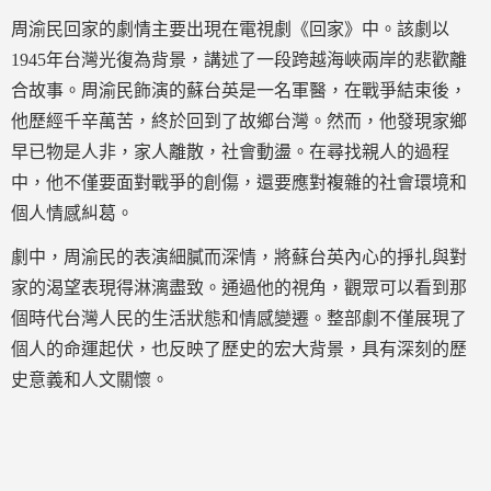
周渝民回家的劇情主要出現在電視劇《回家》中。該劇以
1945年台灣光復為背景，講述了一段跨越海峽兩岸的悲歡離
合故事。周渝民飾演的蘇台英是一名軍醫，在戰爭結束後，
他歷經千辛萬苦，終於回到了故鄉台灣。然而，他發現家鄉
早已物是人非，家人離散，社會動盪。在尋找親人的過程
中，他不僅要面對戰爭的創傷，還要應對複雜的社會環境和
個人情感糾葛。
劇中，周渝民的表演細膩而深情，將蘇台英內心的掙扎與對
家的渴望表現得淋漓盡致。通過他的視角，觀眾可以看到那
個時代台灣人民的生活狀態和情感變遷。整部劇不僅展現了
個人的命運起伏，也反映了歷史的宏大背景，具有深刻的歷
史意義和人文關懷。