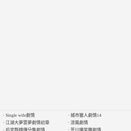
·
Single wife劇情
·
城市獵人劇情14
·
江湖大夢雲夢劇情初章
·
涼風劇情
·
后宮甄嬛傳分集劇情
·
荒川爆笑團劇情