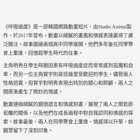
《呼吸過度》是一部韓國網路動畫短片，由Studio Animal製
作，於2017年發布。動畫以細膩的畫風和情感表達贏得了廣
泛關注。故事圍繞兩個高中同學展開，他們多年後在同學聚
會上重逢，回憶起學生時代的往事。
主角明秀在學生時期因患有呼吸過度症而常常感到孤獨和自
卑，而另一位主角賢宇則是班級里受歡迎的學生。儘管兩人
性格迥異，但賢宇對明秀表現出特別的關心和照顧，兩人之
間逐漸產生了微妙的情感。
動畫通過細膩的鏡頭語言和情感刻畫，展現了兩人之間若即
若離的關係，以及他們在成長過程中對自我認同和情感的探
索。故事最後，兩人在同學聚會上重逢，情感得以升華，給
觀眾留下了深刻印象。