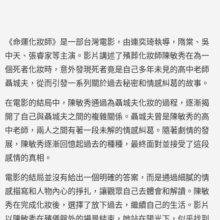
《命運化妝師》是一部台灣電影，由連奕琦執導，隋棠、吳
中天、張睿家等主演。影片講述了殯葬化妝師陳敏秀在為一
個死者化妝時，意外發現死者竟是自己多年未見的高中老師
聶城夫，從而引發一系列關於過去秘密和情感糾葛的故事。
在電影的結局中，陳敏秀通過為聶城夫化妝的過程，逐漸揭
開了自己與聶城夫之間的複雜關係。聶城夫曾是陳敏秀的高
中老師，兩人之間有著一段未解的情感糾葛。隨著劇情的發
展，陳敏秀逐漸回憶起過去的種種，最終面對並接受了這段
感情的真相。
電影的結局並沒有給出一個明確的答案，而是通過細膩的情
感描寫和人物內心的掙扎，讓觀眾自己去體會和解讀。陳敏
秀在完成化妝後，選擇了放下過去，繼續自己的生活。影片
以陳敏秀在殯儀館外的場景結束，她站在陽光下，似乎找到