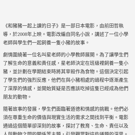
《和豬豬一起上課的日子》是一部日本電影，由前田哲執
導，於2008年上映。電影改編自同名小說，講述了一位小學
老師與學生們一起飼養一隻小豬的故事。
劇情圍繞著一位名叫星老師的小學教師展開。為了讓學生們
了解生命的意義和責任感，星老師決定在班級裡飼養一隻小
豬，並計劃在學期結束時將其宰殺作為食物。這個決定引起
了學生們的強烈反應，他們在與小豬相處的過程中逐漸產生
了深厚的情感，並開始質疑是否應該吃掉這隻已經成為他們
朋友的動物。
隨著故事的發展，學生們面臨著道德和情感的挑戰。他們必
須在尊重生命的價值與現實生活的需求之間找到平衡。電影
通過這個簡單卻深刻的故事，探討了教育、生命、責任以及
人與動物之間的關係等主題，引發觀眾對這些議題的深思。