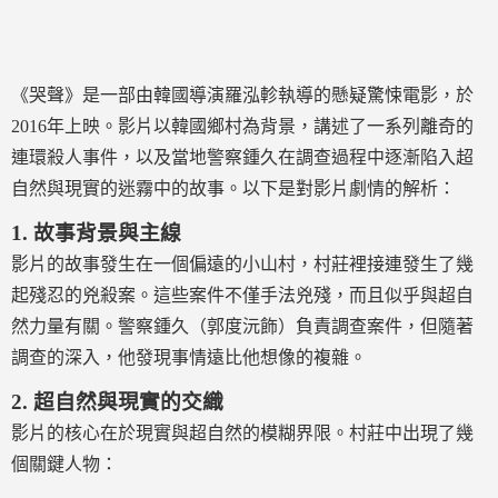
《哭聲》是一部由韓國導演羅泓軫執導的懸疑驚悚電影，於
2016年上映。影片以韓國鄉村為背景，講述了一系列離奇的
連環殺人事件，以及當地警察鍾久在調查過程中逐漸陷入超
自然與現實的迷霧中的故事。以下是對影片劇情的解析：
1.
故事背景與主線
影片的故事發生在一個偏遠的小山村，村莊裡接連發生了幾
起殘忍的兇殺案。這些案件不僅手法兇殘，而且似乎與超自
然力量有關。警察鍾久（郭度沅飾）負責調查案件，但隨著
調查的深入，他發現事情遠比他想像的複雜。
2.
超自然與現實的交織
影片的核心在於現實與超自然的模糊界限。村莊中出現了幾
個關鍵人物：