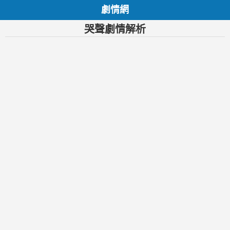
劇情網
哭聲劇情解析