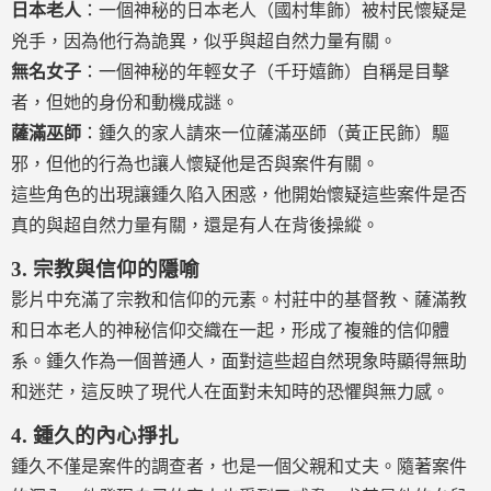
日本老人
：一個神秘的日本老人（國村隼飾）被村民懷疑是
兇手，因為他行為詭異，似乎與超自然力量有關。
無名女子
：一個神秘的年輕女子（千玗嬉飾）自稱是目擊
者，但她的身份和動機成謎。
薩滿巫師
：鍾久的家人請來一位薩滿巫師（黃正民飾）驅
邪，但他的行為也讓人懷疑他是否與案件有關。
這些角色的出現讓鍾久陷入困惑，他開始懷疑這些案件是否
真的與超自然力量有關，還是有人在背後操縱。
3.
宗教與信仰的隱喻
影片中充滿了宗教和信仰的元素。村莊中的基督教、薩滿教
和日本老人的神秘信仰交織在一起，形成了複雜的信仰體
系。鍾久作為一個普通人，面對這些超自然現象時顯得無助
和迷茫，這反映了現代人在面對未知時的恐懼與無力感。
4.
鍾久的內心掙扎
鍾久不僅是案件的調查者，也是一個父親和丈夫。隨著案件